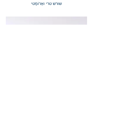
שורש טרי ואָרוֹמָטי
שום יבש
פקעות שום מוצקות בעלות טעם עז